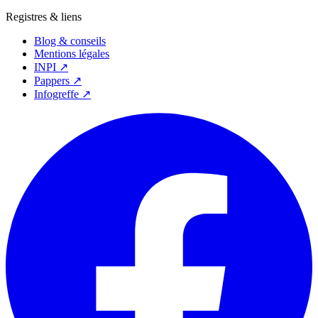
Registres & liens
Blog & conseils
Mentions légales
INPI ↗
Pappers ↗
Infogreffe ↗